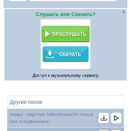
Слушать или Скачать?
Доступ к музыкальному сервису
Другие песни
Zmajor - Mtg Prism (Ultra Slowed) Ft -Prey &
Zxnc & Scythermane