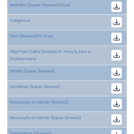
Mutilator (Super Slowed) Ft Lurk
Caliginous
Yela (Slowed) Ft -Prey
Mtg Prism (Ultra Slowed) Ft -Prey & Zxnc &
Scythermane
Vitality (Super Slowed)
Leviathan (Super Slowed)
Revolução Do Morte (Slowed)
Revolução Do Morte (Super Slowed)
Trepidation (Slowed)