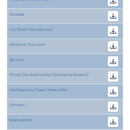
Коханий
Cry (Feat. Dess Nicole)
Where Is The Love?
Детство
Phonk The Automotivo (Slowed & Reverb)
Как Мне Быть Скажи Помоги Мне
Chosen 1
Maha Maha